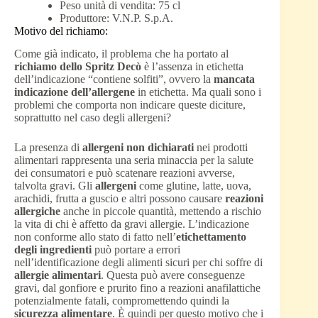
Peso unità di vendita: 75 cl
Produttore: V.N.P. S.p.A.
Motivo del richiamo:
Come già indicato, il problema che ha portato al
richiamo dello Spritz Decò
è l’assenza in etichetta
dell’indicazione “contiene solfiti”, ovvero la
mancata
indicazione dell’allergene
in etichetta. Ma quali sono i
problemi che comporta non indicare queste diciture,
soprattutto nel caso degli allergeni?
La presenza di
allergeni non dichiarati
nei prodotti
alimentari rappresenta una seria minaccia per la salute
dei consumatori e può scatenare reazioni avverse,
talvolta gravi. Gli
allergeni
come glutine, latte, uova,
arachidi, frutta a guscio e altri possono causare
reazioni
allergiche
anche in piccole quantità, mettendo a rischio
la vita di chi è affetto da gravi allergie. L’indicazione
non conforme allo stato di fatto nell’
etichettamento
degli ingredienti
può portare a errori
nell’identificazione degli alimenti sicuri per chi soffre di
allergie alimentari
. Questa può avere conseguenze
gravi, dal gonfiore e prurito fino a reazioni anafilattiche
potenzialmente fatali, compromettendo quindi la
sicurezza alimentare
. È quindi per questo motivo che i