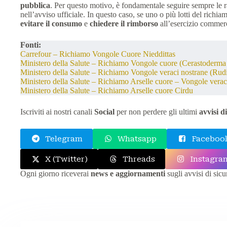
pubblica
. Per questo motivo, è fondamentale seguire sempre le r
nell’avviso ufficiale. In questo caso, se uno o più lotti del richiam
evitare il consumo
e
chiedere il rimborso
all’esercizio commerc
Fonti:
Carrefour – Richiamo Vongole Cuore Nieddittas
Ministero della Salute – Richiamo Vongole cuore (Cerastoderma 
Ministero della Salute – Richiamo Vongole veraci nostrane (Rudi
Ministero della Salute – Richiamo Arselle cuore – Vongole vera
Ministero della Salute – Richiamo Arselle cuore Cirdu
Iscriviti ai nostri canali
Social
per non perdere gli ultimi
avvisi d
Telegram
Whatsapp
Facebook
X (Twitter)
Threads
Instagra
Ogni giorno riceverai
news e aggiornamenti
sugli avvisi di sic