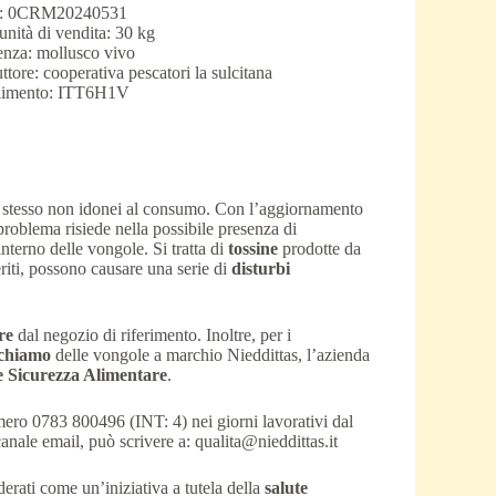
o: 0CRM20240531
unità di vendita: 30 kg
nza: mollusco vivo
ttore: cooperativa pescatori la sulcitana
ilimento: ITT6H1V
ore stesso non idonei al consumo. Con l’aggiornamento
 problema risiede nella possibile presenza di
interno delle vongole. Si tratta di
tossine
prodotte da
riti, possono causare una serie di
disturbi
re
dal negozio di riferimento. Inoltre, per i
ichiamo
delle vongole a marchio Nieddittas, l’azienda
 e Sicurezza Alimentare
.
mero 0783 800496 (INT: 4) nei giorni lavorativi dal
canale email, può scrivere a: qualita@nieddittas.it
erati come un’iniziativa a tutela della
salute