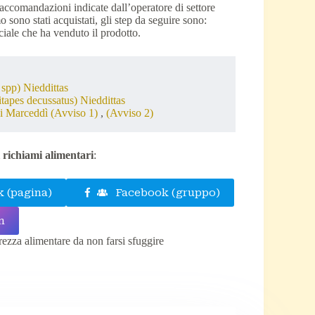
accomandazioni indicate dall’operatore di settore
o sono stati acquistati, gli step da seguire sono:
iale che ha venduto il prodotto.
spp) Nieddittas
tapes decussatus) Nieddittas
ci Marceddì (Avviso 1)
,
(Avviso 2)
i richiami alimentari
:
 (pagina)
Facebook (gruppo)
m
urezza alimentare da non farsi sfuggire