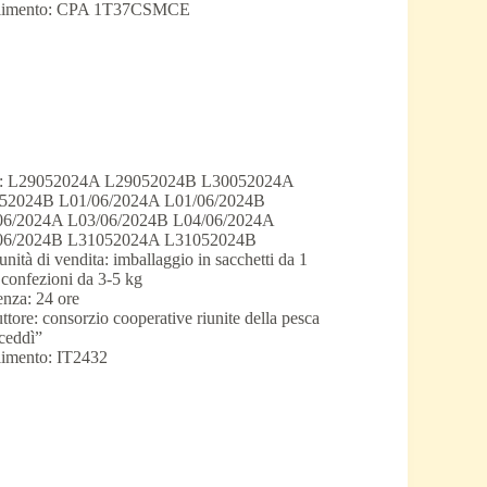
ilimento: CPA 1T37CSMCE
o: L29052024A L29052024B L30052024A
52024B L01/06/2024A L01/06/2024B
06/2024A L03/06/2024B L04/06/2024A
06/2024B L31052024A L31052024B
unità di vendita: imballaggio in sacchetti da 1
 confezioni da 3-5 kg
nza: 24 ore
ttore: consorzio cooperative riunite della pesca
ceddì”
limento: IT2432