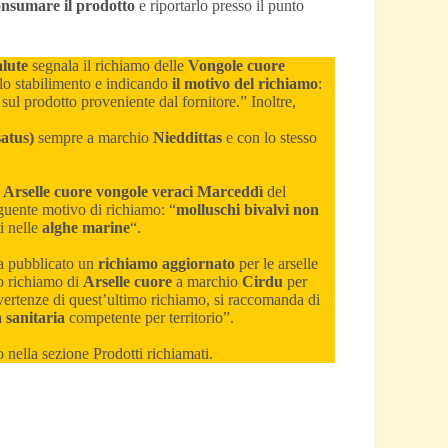
nsumare il prodotto
e riportarlo presso il punto
alute
segnala il richiamo delle
Vongole cuore
llo stabilimento e indicando
il motivo del richiamo
:
 sul prodotto proveniente dal fornitore.” Inoltre,
atus)
sempre a marchio
Nieddittas
e con lo stesso
i
Arselle cuore vongole veraci Marceddì
del
guente motivo di richiamo: “
molluschi bivalvi non
i nelle
alghe marine
“.
ha pubblicato un
richiamo aggiornato
per le arselle
o richiamo di
Arselle cuore
a marchio
Cirdu
per
vertenze di quest’ultimo richiamo, si raccomanda di
à sanitaria
competente per territorio”.
 nella sezione Prodotti richiamati.