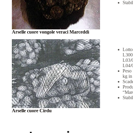
Stab
Arselle cuore vongole veraci Marceddì
Lott
L300
L03/
L04/
Peso 
kg in
Scade
Produ
“Mar
Stabi
Arselle cuore Cirdu