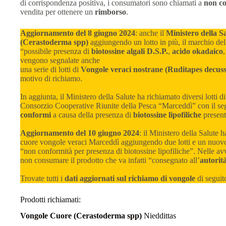
di corrispondenza positiva, i consumatori sono chiamati a
non co
vendita per ottenere un
rimborso
.
Aggiornamento del 8 giugno 2024
: anche il
Ministero della S
(Cerastoderma spp)
aggiungendo un lotto in più, il marchio de
“possibile presenza di
biotossine algali D.S.P.
,
acido okadaico
,
vengono segnalate anche
una serie di lotti di
Vongole veraci nostrane (Ruditapes decuss
motivo di richiamo.
In aggiunta, il Ministero della Salute ha richiamato diversi lotti d
Consorzio Cooperative Riunite della Pesca “Marceddì” con il se
conformi
a causa della presenza di
biotossine lipofiliche
present
Aggiornamento del 10 giugno 2024
: il Ministero della Salute 
cuore vongole veraci Marceddì aggiungendo due lotti e un nuov
“non conformità per presenza di biotossine lipofiliche”. Nelle av
non consumare il prodotto che va infatti “consegnato all’
autorit
Trovate tutti i
dati aggiornati sul richiamo di vongole
di seguito
Prodotti richiamati:
Vongole Cuore (Cerastoderma spp)
Nieddittas