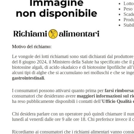
Lott
Peso 
Scade
Produ
Stab
Motivo del richiamo:
Le vongole dei lotti richiamati sono stati dichiarati dal produtt
del 8 giugno 2024, il Ministero della Salute ha specificato che il
biotossine algali, di acido okadaico e di biotossine lipofiliche all’
alcuni tipi di alghe che si accumulano nei molluschi e che se inge
gastrointestinali
.
I consumatori possono attivarsi quanto prima per
farsi rimborsa
consumatori che desiderano avere
maggiori informazioni sul r
ha reso pubblicamente disponibili i contatti dell’
Ufficio Qualità
Chi desidera parlare con un operatore può quindi chiamare il nu
lunedì al venerdì dalle ore 9 alle ore 18. Chi preferisce invece il 
Ricordiamo ai consumatori che i richiami alimentari vanno consid