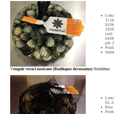
Lotto
31 (d
02/06
24109
conf.
04/06
più: 
Prod
Stab
V
ongole veraci nostrane (Ruditapes decussatus)
Nieddittas
Lotto
03, 2
Peso 
Prod