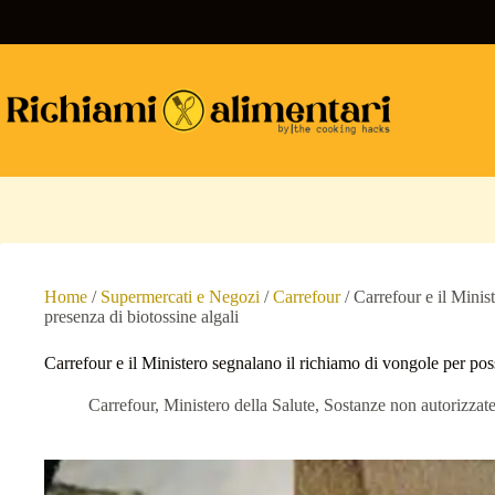
Salta
al
contenuto
Home
/
Supermercati e Negozi
/
Carrefour
/
Carrefour e il Minis
presenza di biotossine algali
Carrefour e il Ministero segnalano il richiamo di vongole per poss
Carrefour
,
Ministero della Salute
,
Sostanze non autorizzat