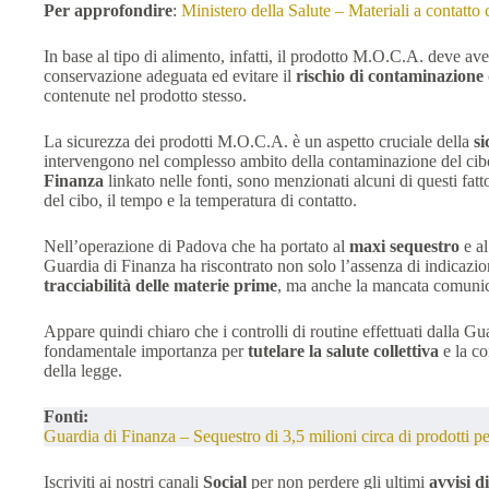
Per approfondire
:
Ministero della Salute – Materiali a contat
In base al tipo di alimento, infatti, il prodotto M.O.C.A. deve ave
conservazione adeguata ed evitare il
rischio di contaminazione 
contenute nel prodotto stesso.
La sicurezza dei prodotti M.O.C.A. è un aspetto cruciale della
s
intervengono nel complesso ambito della contaminazione del ci
Finanza
linkato nelle fonti, sono menzionati alcuni di questi fat
del cibo, il tempo e la temperatura di contatto.
Nell’operazione di Padova che ha portato al
maxi sequestro
e al
Guardia di Finanza ha riscontrato non solo l’assenza di indicazion
tracciabilità delle materie prime
, ma anche la mancata comunica
Appare quindi chiaro che i controlli di routine effettuati dalla G
fondamentale importanza per
tutelare la salute collettiva
e la co
della legge.
Fonti:
Guardia di Finanza – Sequestro di 3,5 milioni circa di prodotti pe
Iscriviti ai nostri canali
Social
per non perdere gli ultimi
avvisi d