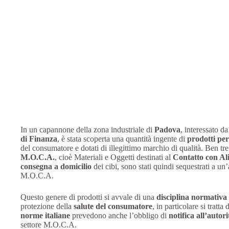
In un capannone della zona industriale di
Padova
, interessato d
di Finanza
, è stata scoperta una quantità ingente di
prodotti per
del consumatore e dotati di illegittimo marchio di qualità. Ben tr
M.O.C.A.
, cioè Materiali e Oggetti destinati al
Contatto con Al
consegna a domicilio
dei cibi, sono stati quindi sequestrati a u
M.O.C.A.
Questo genere di prodotti si avvale di una
disciplina normativa
protezione della
salute del consumatore
, in particolare si tratta 
norme italiane
prevedono anche l’obbligo di
notifica all’autor
settore M.O.C.A.