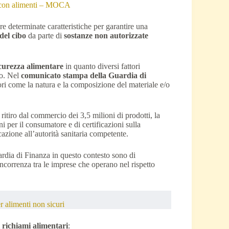
to con alimenti – MOCA
re determinate caratteristiche per garantire una
del cibo
da parte di
sostanze non autorizzate
icurezza alimentare
in quanto diversi fattori
bo. Nel
comunicato stampa della Guardia di
tori come la natura e la composizione del materiale e/o
 ritiro dal commercio dei 3,5 milioni di prodotti, la
i per il consumatore e di certificazioni sulla
zione all’autorità sanitaria competente.
uardia di Finanza in questo contesto sono di
ncorrenza tra le imprese che operano nel rispetto
r alimenti non sicuri
i richiami alimentari
: