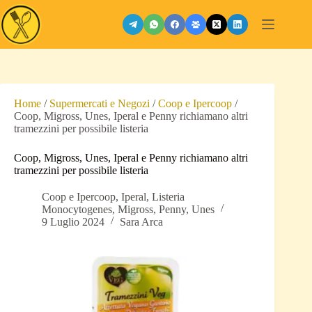
Salta
al
contenuto
Home
/
Supermercati e Negozi
/
Coop e Ipercoop
/
Coop, Migross, Unes, Iperal e Penny richiamano altri
tramezzini per possibile listeria
Coop, Migross, Unes, Iperal e Penny richiamano altri
tramezzini per possibile listeria
Coop e Ipercoop
,
Iperal
,
Listeria
Monocytogenes
,
Migross
,
Penny
,
Unes
9 Luglio 2024
Sara Arca