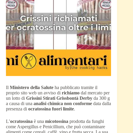
Il
Ministero della Salute
ha pubblicato tramite il
proprio sito web un avviso di
richiamo
dal mercato per
un lotto di
Grissini Stirati Grissbontà Derby
da 300 g
a causa di una
analisi chimica non conforme
data dalla
presenza di
ocratossina fuori limite
.
L’
ocratossina
è una
micotossina
prodotta da funghi
come Aspergillus e Penicillium, che può contaminare
alimenti come cereali, caffè, vino e frutta secca. La sua