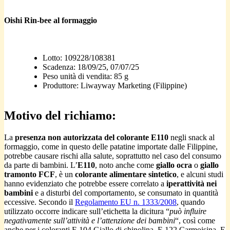
Oishi Rin-bee al formaggio
Lotto: 109228/108381
Scadenza: 18/09/25, 07/07/25
Peso unità di vendita: 85 g
Produttore: Liwayway Marketing (Filippine)
Motivo del richiamo:
La
presenza non autorizzata del colorante E110
negli snack al
formaggio, come in questo delle patatine importate dalle Filippine,
potrebbe causare rischi alla salute, soprattutto nel caso del consumo
da parte di bambini. L’
E110
, noto anche come
giallo ocra
o
giallo
tramonto FCF
, è un
colorante alimentare sintetico
, e alcuni studi
hanno evidenziato che potrebbe essere correlato a
iperattività nei
bambini
e a disturbi del comportamento, se consumato in quantità
eccessive. Secondo il
Regolamento EU n. 1333/2008
, quando
utilizzato occorre indicare sull’etichetta la dicitura “
può influire
negativamente sull’attività e l’attenzione dei bambini
“, così come
anche per i coloranti E 104 Giallo di chinolina, E 122 Carmoisina, E