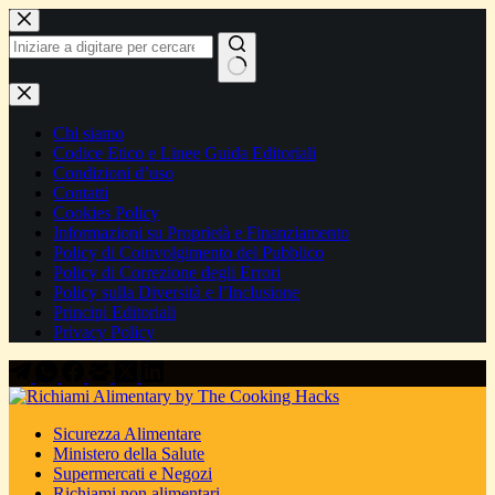
Salta
al
contenuto
Nessun
risultato
Chi siamo
Codice Etico e Linee Guida Editoriali
Condizioni d’uso
Contatti
Cookies Policy
Informazioni su Proprietà e Finanziamento
Policy di Coinvolgimento del Pubblico
Policy di Correzione degli Errori
Policy sulla Diversità e l’Inclusione
Principi Editoriali
Privacy Policy
Sicurezza Alimentare
Ministero della Salute
Supermercati e Negozi
Richiami non alimentari