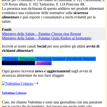
129 Rosso allura, E 102 Tartrazine, E 124 Ponceau 4R.
La presenza non dichiarata di questo additivo nei prodotti alimentari
costituisce una violazione delle normative sulla
sicurezza
alimentare
e può esporre i consumatori a rischi evitabili per la
salute.
Fonti:
Ministero della Salute – Patatine Cheese ring Regent
Ministero della Salute – Patatine Oishi Rinbee al formaggio
Iscriviti ai nostri canali
Social
per non perdere gli ultimi
avvisi di
richiami alimentari
:
Telegram
Whatsapp
Facebook (pagina)
Facebook (gruppo)
X (Twitter)
Threads
Instagram
Ogni giorno riceverai
news e aggiornamenti
sugli avvisi di
sicurezza alimentare da non farsi sfuggire
Valentina Colazzo
Ciao, mi chiamo Valentina e sono una giornalista con una passione
per la cucina fin da bambina. Sul lavoro ma anche nella vita