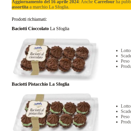
Aggiornamento del 16 aprile 2024
: Anche
Carrefour
ha pubbl
assortita
a marchio La Sfoglia.
Prodotti richiamati:
Baciotti Cioccolato
La Sfoglia
Lotto
Scade
Peso 
Produ
Baciotti Pistacchio La Sfoglia
Lotto
Scade
Peso 
Produ