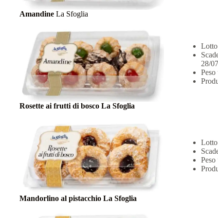
Amandine
La Sfoglia
Lotto
Scade
28/07
Peso 
Produ
Rosette ai frutti di bosco La Sfoglia
Lotto
Scade
Peso 
Produ
Mandorlino al pistacchio La Sfoglia