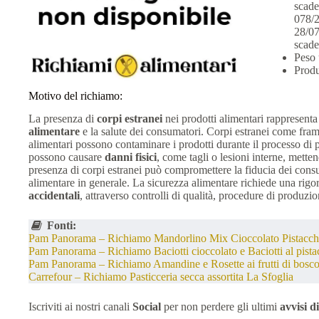
scade
078/2
28/07
scade
Peso 
Produ
Motivo del richiamo:
La presenza di
corpi estranei
nei prodotti alimentari rappresenta
alimentare
e la salute dei consumatori. Corpi estranei come framm
alimentari possono contaminare i prodotti durante il processo d
possono causare
danni fisici
, come tagli o lesioni interne, metten
presenza di corpi estranei può compromettere la fiducia dei consu
alimentare in generale. La sicurezza alimentare richiede una rigo
accidentali
, attraverso controlli di qualità, procedure di produzi
Fonti:
Pam Panorama – Richiamo Mandorlino Mix Cioccolato Pistacch
Pam Panorama – Richiamo Baciotti cioccolato e Baciotti al pista
Pam Panorama – Richiamo Amandine e Rosette ai frutti di bosc
Carrefour – Richiamo Pasticceria secca assortita La Sfoglia
Iscriviti ai nostri canali
Social
per non perdere gli ultimi
avvisi d