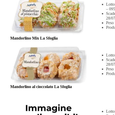
Lotto
– 095
Scade
28/07
Peso 
Produ
Mandorlino Mix La Sfoglia
Lotto
Scade
28/07
Peso 
Produ
Mandorlino al cioccolato La Sfoglia
Lotto