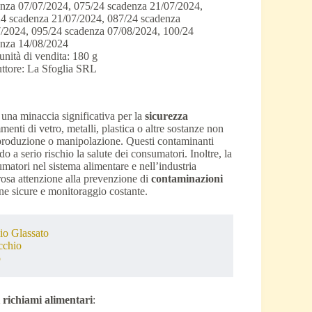
nza 07/07/2024, 075/24 scadenza 21/07/2024,
4 scadenza 21/07/2024, 087/24 scadenza
/2024, 095/24 scadenza 07/08/2024, 100/24
nza 14/08/2024
unità di vendita: 180 g
ttore: La Sfoglia SRL
 una minaccia significativa per la
sicurezza
enti di vetro, metalli, plastica o altre sostanze non
i produzione o manipolazione. Questi contaminanti
do a serio rischio la salute dei consumatori. Inoltre, la
matori nel sistema alimentare e nell’industria
rosa attenzione alla prevenzione di
contaminazioni
one sicure e monitoraggio costante.
io Glassato
cchio
o
i richiami alimentari
: