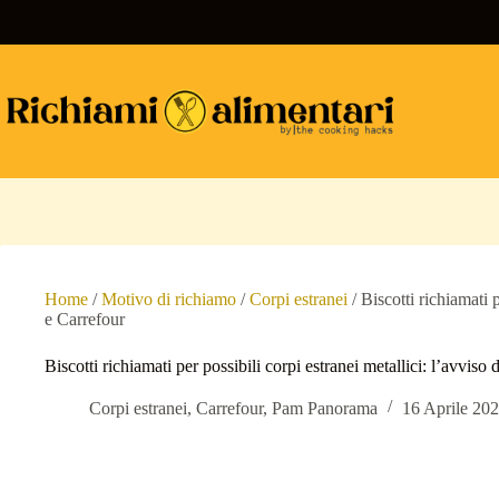
Salta
al
contenuto
Home
/
Motivo di richiamo
/
Corpi estranei
/
Biscotti richiamati 
e Carrefour
Biscotti richiamati per possibili corpi estranei metallici: l’avvis
Corpi estranei
,
Carrefour
,
Pam Panorama
16 Aprile 20