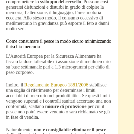
compromettere lo
sviluppo del cervello
. Possono così
generarsi disfunzioni e disturbi in grado di colpire la
memoria, l’attenzione, il linguaggio, l’area motoria
eccetera. Allo stesso modo, il consumo eccessivo di
metilmercurio in gravidanza può esporre il feto a danni
molto seri.
Come consumare il pesce in modo sicuro minimizzando
il rischio mercurio
L’Autorità Europea per la Sicurezza Alimentare ha
fissato la dose tollerabile di assunzione di metilmercurio
su base settimanale pari a 1,3 microgrammi per chilo di
peso corporeo.
Inoltre, il
Regolamento Europeo 1881/2006
stabilisce
una soglia di riferimento per determinare i limiti
accettabili di mercurio nei prodotti ittici. Se questi limiti
vengono superati e i controlli sanitari accertano una non
conformità, scattano
misure di protezione
per cui il
pesce non potrà essere venduto o sarà richiamato se già
in fase di vendita.
Naturalmente,
non è consigliabile eliminare il pesce