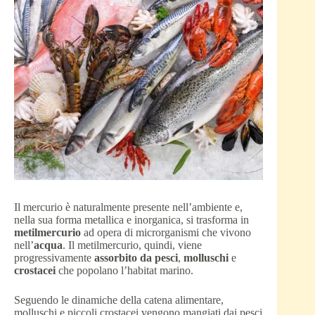
Il mercurio è naturalmente presente nell’ambiente e,
nella sua forma metallica e inorganica, si trasforma in
metilmercurio
ad opera di microrganismi che vivono
nell’
acqua
. Il metilmercurio, quindi, viene
progressivamente
assorbito da pesci
,
molluschi
e
crostacei
che popolano l’habitat marino.
Seguendo le dinamiche della catena alimentare,
molluschi e piccoli crostacei vengono mangiati dai pesci