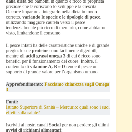
dalla dieta
dei bambini in quanto è ricco di proprietà
preziose che favoriscono lo sviluppo e la crescita.
Occorre imparare a integrarlo nella dieta in modo
corretto,
variando le specie e le tipologie di pesce
,
utilizzando maggiore cautela verso il pesce
tendenzialmente più ricco di mercurio, come abbiamo
visto, limitandone il consumo.
Il pesce infatti ha delle caratteristiche uniche e di grande
pregio: le sue
proteine
sono facilmente digeribili,
mentre gli
acidi grassi omega 3
di cui è ricco sono
benefici per il funzionamento del cuore. Inoltre, il
contenuto di
vitamine A, B e D
rende il pesce un
supporto di grande valore per l’organismo umano.
Approfondimento:
Facciamo chiarezza sugli Omega
3
Fonti:
Istituto Superiore di Sanità – Mercurio: quali sono i suoi
effetti sulla salute?
Iscriviti ai nostri canali
Social
per non perdere gli ultimi
avvisi di richiami alimentari
: