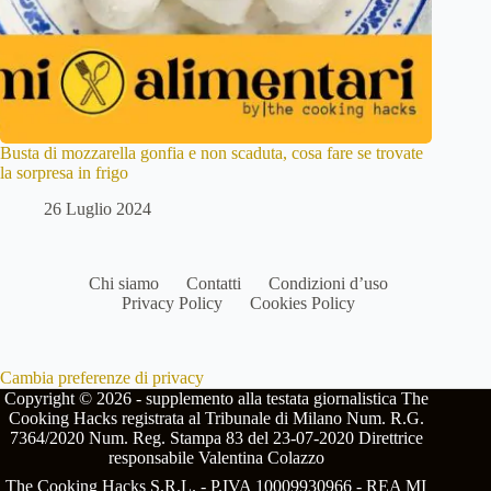
Busta di mozzarella gonfia e non scaduta, cosa fare se trovate
la sorpresa in frigo
26 Luglio 2024
Chi siamo
Contatti
Condizioni d’uso
Privacy Policy
Cookies Policy
Cambia preferenze di privacy
Copyright © 2026 - supplemento alla testata giornalistica The
Cooking Hacks registrata al Tribunale di Milano Num. R.G.
7364/2020 Num. Reg. Stampa 83 del 23-07-2020 Direttrice
responsabile Valentina Colazzo
The Cooking Hacks S.R.L. - P.IVA 10009930966 - REA MI