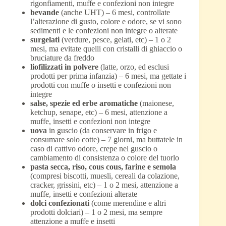
rigonfiamenti, muffe e confezioni non integre
bevande
(anche UHT) – 6 mesi, controllate
l’alterazione di gusto, colore e odore, se vi sono
sedimenti e le confezioni non integre o alterate
surgelati
(verdure, pesce, gelati, etc) – 1 o 2
mesi, ma evitate quelli con cristalli di ghiaccio o
bruciature da freddo
liofilizzati in polvere
(latte, orzo, ed esclusi
prodotti per prima infanzia) – 6 mesi, ma gettate i
prodotti con muffe o insetti e confezioni non
integre
salse, spezie ed erbe aromatiche
(maionese,
ketchup, senape, etc) – 6 mesi, attenzione a
muffe, insetti e confezioni non integre
uova
in guscio (da conservare in frigo e
consumare solo cotte) – 7 giorni, ma buttatele in
caso di cattivo odore, crepe nel guscio o
cambiamento di consistenza o colore del tuorlo
pasta secca, riso, cous cous, farine e semola
(compresi biscotti, muesli, cereali da colazione,
cracker, grissini, etc) – 1 o 2 mesi, attenzione a
muffe, insetti e confezioni alterate
dolci confezionati
(come merendine e altri
prodotti dolciari) – 1 o 2 mesi, ma sempre
attenzione a muffe e insetti