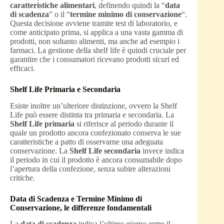
caratteristiche alimentari
, definendo quindi la “
data
di scadenza
” o il “
termine minimo di conservazione
“.
Questa decisione avviene tramite test di laboratorio, e
come anticipato prima, si applica a una vasta gamma di
prodotti, non soltanto alimenti, ma anche ad esempio i
farmaci. La gestione della shelf life è quindi cruciale per
garantire che i consumatori ricevano prodotti sicuri ed
efficaci.
Shelf Life Primaria e Secondaria
Esiste inoltre un’ulteriore distinzione, ovvero la Shelf
Life può essere distinta tra primaria e secondaria. La
Shelf Life primaria
si riferisce al periodo durante il
quale un prodotto ancora confezionato conserva le sue
caratteristiche a patto di osservarne una adeguata
conservazione. La
Shelf Life secondaria
invece indica
il periodo in cui il prodotto è ancora consumabile dopo
l’apertura della confezione, senza subire alterazioni
critiche.
Data di Scadenza e Termine Minimo di
Conservazione, le differenze fondamentali
La
data di scadenza
indica l’ultimo giorno entro il