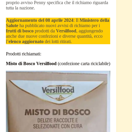
proprio avviso Penny specifica che il richiamo riguarda
tutta la nazione.
Aggiornamento del 08 aprile 2024
: Il
Ministero della
Salute
ha pubblicato nuovi avvisi di richiamo per i
frutti di bosco
prodotti da
Versilfood
, aggiungendo
anche due nuove confezioni e diverse quantità, ecco
l’
elenco aggiornato
dei lotti ritirati.
Prodotti richiamati:
Misto di Bosco Versilfood
(confezione carta riciclabile)