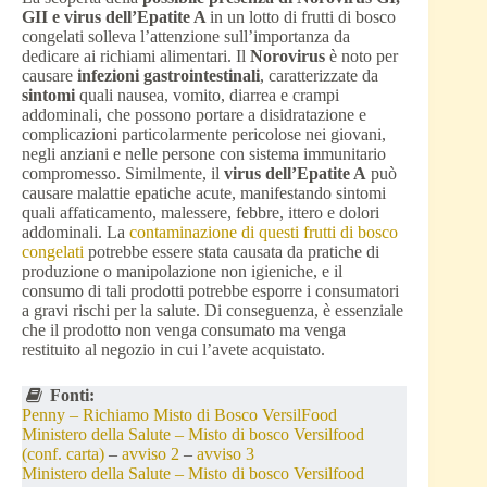
GII e virus dell’Epatite A
in un lotto di frutti di bosco
congelati solleva l’attenzione sull’importanza da
dedicare ai richiami alimentari. Il
Norovirus
è noto per
causare
infezioni gastrointestinali
, caratterizzate da
sintomi
quali nausea, vomito, diarrea e crampi
addominali, che possono portare a disidratazione e
complicazioni particolarmente pericolose nei giovani,
negli anziani e nelle persone con sistema immunitario
compromesso. Similmente, il
virus dell’Epatite A
può
causare malattie epatiche acute, manifestando sintomi
quali affaticamento, malessere, febbre, ittero e dolori
addominali. La
contaminazione di questi frutti di bosco
congelati
potrebbe essere stata causata da pratiche di
produzione o manipolazione non igieniche, e il
consumo di tali prodotti potrebbe esporre i consumatori
a gravi rischi per la salute. Di conseguenza, è essenziale
che il prodotto non venga consumato ma venga
restituito al negozio in cui l’avete acquistato.
Fonti:
Penny – Richiamo Misto di Bosco VersilFood
Ministero della Salute – Misto di bosco Versilfood
(conf. carta)
–
avviso 2
–
avviso 3
Ministero della Salute – Misto di bosco Versilfood