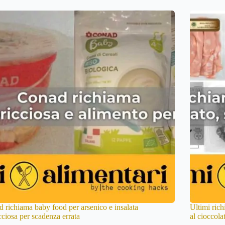
 richiama baby food per arsenico e insalata
Ultimi rich
cciosa per scadenza errata
al cioccolat