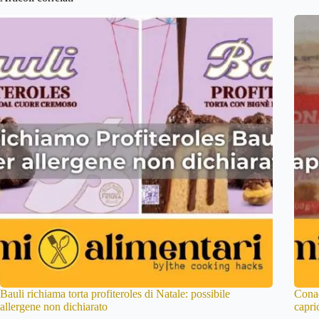
Bauli richiama torta profiteroles di Natale: possibile
Conad
allergene non dichiarato
capri