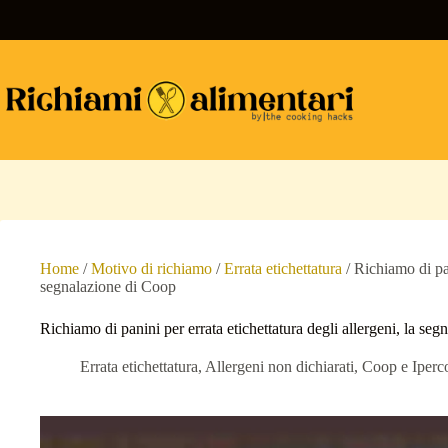
Salta
al
contenuto
Home
/
Motivo di richiamo
/
Errata etichettatura
/
Richiamo di pan
segnalazione di Coop
Richiamo di panini per errata etichettatura degli allergeni, la se
Errata etichettatura
,
Allergeni non dichiarati
,
Coop e Iperc