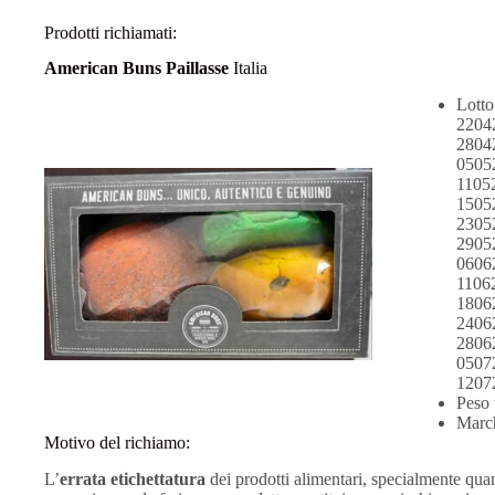
Prodotti richiamati:
American Buns Paillasse
Italia
Lott
2204
2804
0505
1105
1505
2305
2905
0606
1106
1806
2406
2806
0507
1207
Peso 
March
Motivo del richiamo:
L’
errata etichettatura
dei prodotti alimentari, specialmente qu