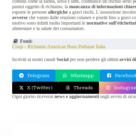
comuni come la farina, uova e latte, costituisce un rischio serio p
panini oggetto di richiamo, la
mancanza di informazioni chiare
esporre le persone
allergiche
a gravi rischi. L’assunzione involo
avverse
che vanno dalle eruzioni cutanee e pruriti fino a gravi co
motivo sono infatti molto importanti le
normative sull’etichettat
alimentare e la salute dei consumatori.
Fonti:
Coop – Richiamo American Buns Paillasse Italia
Iscriviti ai nostri canali
Social
per non perdere gli ultimi
avvisi d
Telegram
Whatsapp
Facebook
X (Twitter)
Threads
Instagra
Ogni giorno riceverai
news e aggiornamenti
sugli avvisi di sic