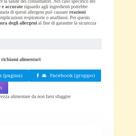
er la salute dei consumatori. Nel caso specifico dei
 e accurate
riguardo agli ingredienti potrebbe
ntaria di questi allergeni può causare
reazioni
mplicazioni respiratorie o anafilassi. Per questo
ura degli allergeni
al fine di garantire la sicurezza
i richiami alimentari
:
 (pagina)
Facebook (gruppo)
m
urezza alimentare da non farsi sfuggire