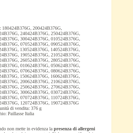
o: 180424B376G, 200424B376G,
24B376G, 240424B376G, 250424B376G,
24B376G, 300424B376G, 010524B376G,
24B376G, 070524B376G, 090524B376G,
24B376G, 130524B376G, 140524B376G,
24B376G, 190524B376G, 210524B376G,
24B376G, 260524B376G, 280524B376G,
24B376G, 010624B376G, 050624B376G,
24B376G, 070624B376G, 080624B376G,
24B376G, 150624B376G, 160624B376G,
24B376G, 200624B376G, 210624B376G,
24B376G, 250624B376G, 270624B376G,
24B376G, 300624B376G, 030724B376G,
24B376G, 070724B376G, 110724B376G,
24B376G, 120724B376G, 190724B376G
unità di vendita: 376 g
io: Paillasse Italia
ando non mette in evidenza la
presenza di allergeni