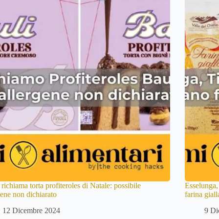
 richiama torta profiteroles di Natale: possibile
Esselunga, 
gene non dichiarato
farina gial
12 Dicembre 2024
9 Di