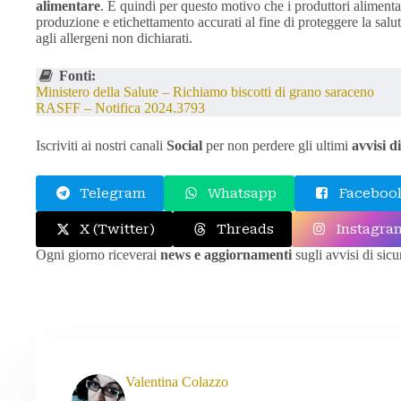
alimentare
. È quindi per questo motivo che i produttori alimentar
produzione e etichettamento accurati al fine di proteggere la salut
agli allergeni non dichiarati.
Fonti:
Ministero della Salute – Richiamo biscotti di grano saraceno
RASFF – Notifica 2024.3793
Iscriviti ai nostri canali
Social
per non perdere gli ultimi
avvisi d
Telegram
Whatsapp
Facebook
X (Twitter)
Threads
Instagra
Ogni giorno riceverai
news e aggiornamenti
sugli avvisi di sic
Valentina Colazzo