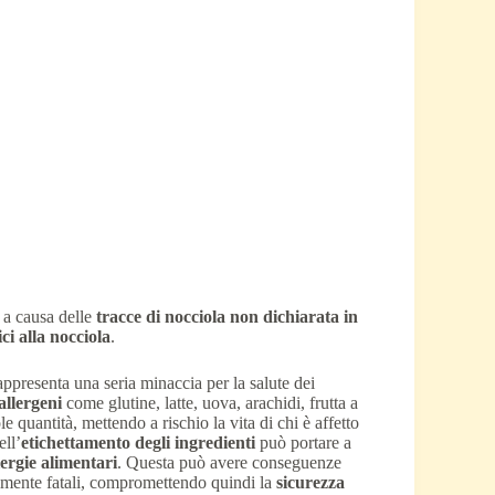
i a causa delle
tracce di nocciola non dichiarata in
ici alla nocciola
.
appresenta una seria minaccia per la salute dei
allergeni
come glutine, latte, uova, arachidi, frutta a
e quantità, mettendo a rischio la vita di chi è affetto
ell’
etichettamento degli ingredienti
può portare a
lergie alimentari
. Questa può avere conseguenze
ialmente fatali, compromettendo quindi la
sicurezza