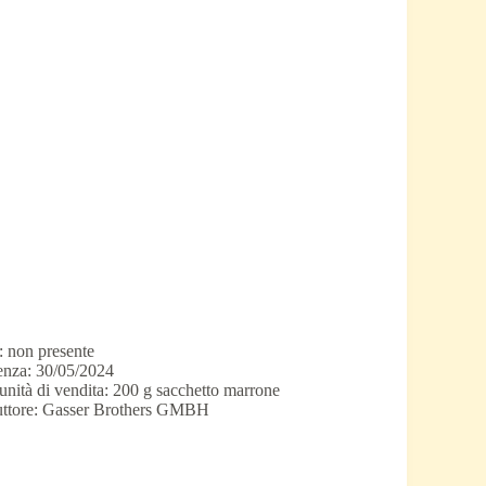
: non presente
nza: 30/05/2024
unità di vendita: 200 g sacchetto marrone
uttore: Gasser Brothers GMBH