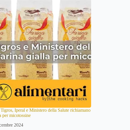
Tigros, Iperal e Ministero della Salute richiamano
la per micotossine
cembre 2024