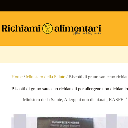
Salta
al
contenuto
Home
/
Ministero della Salute
/
Biscotti di grano saraceno richia
Biscotti di grano saraceno richiamati per allergene non dichiarato
Ministero della Salute
,
Allergeni non dichiarati
,
RASFF