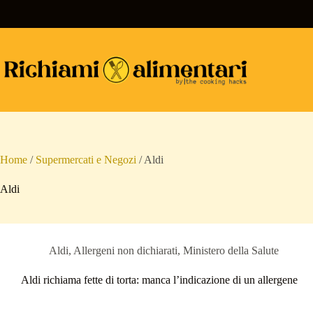
Salta
al
contenuto
Home
/
Supermercati e Negozi
/
Aldi
Aldi
Aldi
,
Allergeni non dichiarati
,
Ministero della Salute
Aldi richiama fette di torta: manca l’indicazione di un allergene