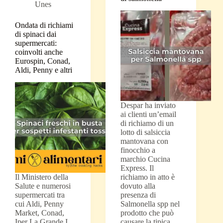
Unes
Ondata di richiami
di spinaci dai
supermercati:
coinvolti anche
Eurospin, Conad,
Aldi, Penny e altri
Despar ha inviato
ai clienti un’email
di richiamo di un
lotto di salsiccia
mantovana con
finocchio a
marchio Cucina
Express. Il
Il Ministero della
richiamo in atto è
Salute e numerosi
dovuto alla
supermercati tra
presenza di
cui Aldi, Penny
Salmonella spp nel
Market, Conad,
prodotto che può
Iper La Grande I,
causare la tipica