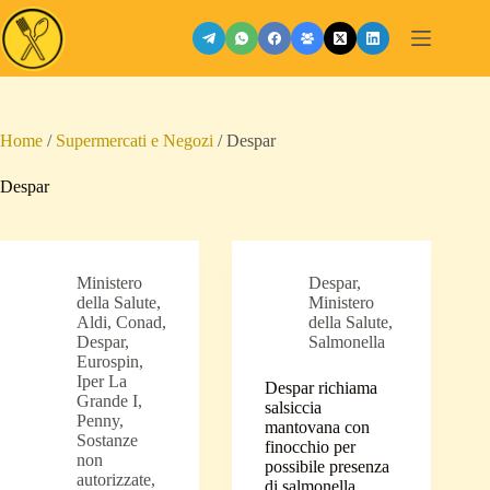
Salta
al
contenuto
Home
/
Supermercati e Negozi
/
Despar
Despar
Ministero
Despar
,
della Salute
,
Ministero
Aldi
,
Conad
,
della Salute
,
Despar
,
Salmonella
Eurospin
,
Iper La
Despar richiama
Grande I
,
salsiccia
Penny
,
mantovana con
Sostanze
finocchio per
non
possibile presenza
autorizzate
,
di salmonella