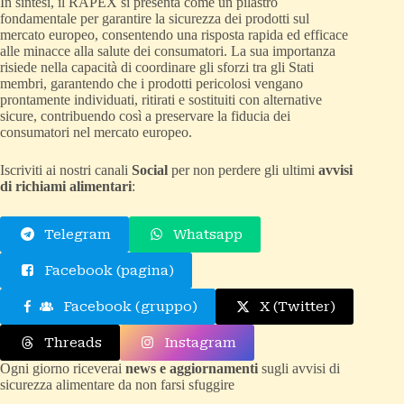
In sintesi, il RAPEX si presenta come un pilastro
fondamentale per garantire la sicurezza dei prodotti sul
mercato europeo, consentendo una risposta rapida ed efficace
alle minacce alla salute dei consumatori. La sua importanza
risiede nella capacità di coordinare gli sforzi tra gli Stati
membri, garantendo che i prodotti pericolosi vengano
prontamente individuati, ritirati e sostituiti con alternative
sicure, contribuendo così a preservare la fiducia dei
consumatori nel mercato europeo.
Iscriviti ai nostri canali
Social
per non perdere gli ultimi
avvisi
di richiami alimentari
:
Telegram
Whatsapp
Facebook (pagina)
Facebook (gruppo)
X (Twitter)
Threads
Instagram
Ogni giorno riceverai
news e aggiornamenti
sugli avvisi di
sicurezza alimentare da non farsi sfuggire