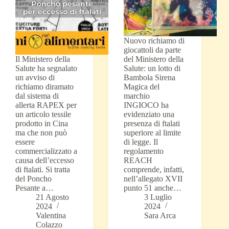
Nuovo richiamo di
giocattoli da parte
Il Ministero della
del Ministero della
Salute ha segnalato
Salute: un lotto di
un avviso di
Bambola Sirena
richiamo diramato
Magica del
dal sistema di
marchio
allerta RAPEX per
INGIOCO ha
un articolo tessile
evidenziato una
prodotto in Cina
presenza di ftalati
ma che non può
superiore al limite
essere
di legge. Il
commercializzato a
regolamento
causa dell’eccesso
REACH
di ftalati. Si tratta
comprende, infatti,
del Poncho
nell’allegato XVII
Pesante a…
punto 51 anche…
21 Agosto
3 Luglio
2024
2024
Valentina
Sara Arca
Colazzo