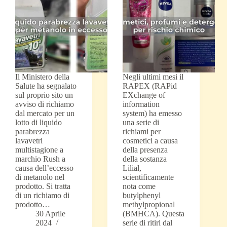
Il Ministero della
Negli ultimi mesi il
Salute ha segnalato
RAPEX (RAPid
sul proprio sito un
EXchange of
avviso di richiamo
information
dal mercato per un
system) ha emesso
lotto di liquido
una serie di
parabrezza
richiami per
lavavetri
cosmetici a causa
multistagione a
della presenza
marchio Rush a
della sostanza
causa dell’eccesso
Lilial,
di metanolo nel
scientificamente
prodotto. Si tratta
nota come
di un richiamo di
butylphenyl
prodotto…
methylpropional
30 Aprile
(BMHCA). Questa
2024
serie di ritiri dal