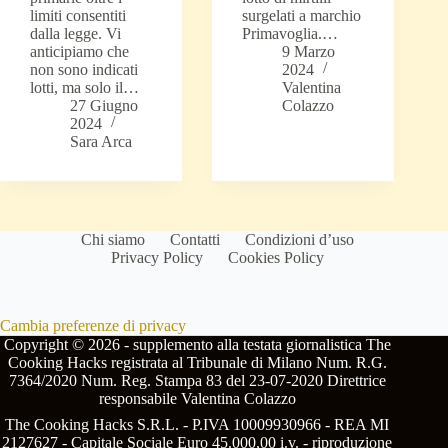
limiti consentiti
surgelati a marchio
dalla legge. Vi
Primavoglia.…
anticipiamo che
9 Marzo
non sono indicati
2024
lotti, ma solo il…
Valentina
27 Giugno
Colazzo
2024
Sara Arca
Chi siamo
Contatti
Condizioni d’uso
Privacy Policy
Cookies Policy
Cambia preferenze di privacy
Copyright © 2026 - supplemento alla testata giornalistica The
Cooking Hacks registrata al Tribunale di Milano Num. R.G.
7364/2020 Num. Reg. Stampa 83 del 23-07-2020 Direttrice
responsabile Valentina Colazzo
The Cooking Hacks S.R.L. - P.IVA 10009930966 - REA MI
2127627 - Capitale Sociale Euro 45.000,00 i.v. - riproduzione