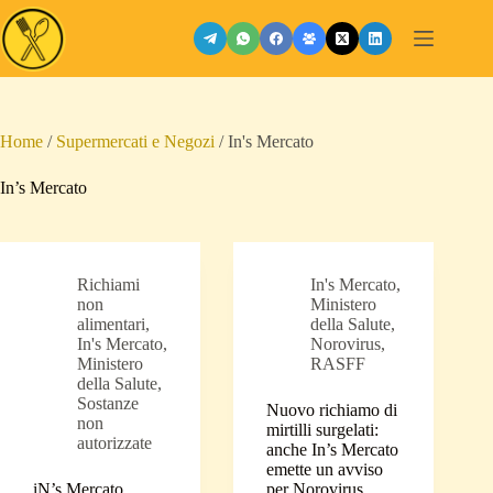
Salta
al
contenuto
Home
/
Supermercati e Negozi
/
In's Mercato
In’s Mercato
Richiami
In's Mercato
,
non
Ministero
alimentari
,
della Salute
,
In's Mercato
,
Norovirus
,
Ministero
RASFF
della Salute
,
Sostanze
Nuovo richiamo di
non
mirtilli surgelati:
autorizzate
anche In’s Mercato
emette un avviso
iN’s Mercato
per Norovirus