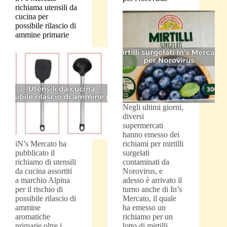
richiama utensili da
cucina per
possibile rilascio di
ammine primarie
Negli ultimi giorni,
diversi
supermercati
hanno emesso dei
iN’s Mercato ha
richiami per mirtilli
pubblicato il
surgelati
richiamo di utensili
contaminati da
da cucina assortiti
Norovirus, e
a marchio Alpina
adesso è arrivato il
per il rischio di
turno anche di In’s
possibile rilascio di
Mercato, il quale
ammine
ha emesso un
aromatiche
richiamo per un
primarie oltre i
lotto di mirtilli