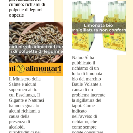
cumino: richiami di
polpette di legumi
e spezie
NaturaSì ha
pubblicato il
richiamo di un
lotto di limonata
Il Ministero della
bio del marchio
Salute e alcuni
Baule Volante a
supermercati tra
causa di un
cui Esselunga, Il
problema inerente
Gigante e Naturasì
la sigillatura dei
hanno segnalato
tappi. Come
alcuni richiami a
indicato
causa della
nell’avviso di
presenza di
richiamo, che
alcaloidi
come sempre
pirrolizidinici nei
potete consultare