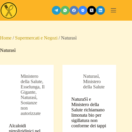
Salta
al
contenuto
Home
/
Supermercati e Negozi
/
Naturasì
Naturasì
Ministero
Naturasì
,
della Salute
,
Ministero
Esselunga
,
Il
della Salute
Gigante
,
Naturasì
,
NaturaSì e
Sostanze
Ministero della
non
Salute richiamano
autorizzate
limonata bio per
sigillatura non
Alcaloidi
conforme dei tappi
pirrolizidinici nel