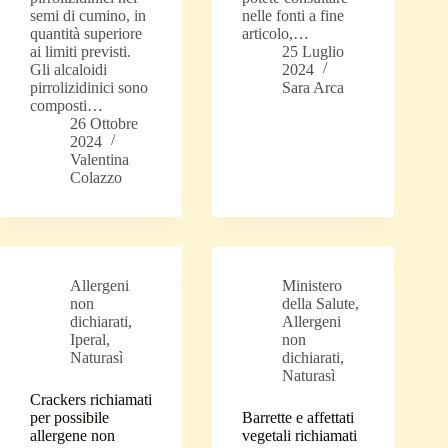
semi di cumino, in
nelle fonti a fine
quantità superiore
articolo,…
ai limiti previsti.
25 Luglio
Gli alcaloidi
2024
pirrolizidinici sono
Sara Arca
composti…
26 Ottobre
2024
Valentina
Colazzo
Allergeni
Ministero
non
della Salute
,
dichiarati
,
Allergeni
Iperal
,
non
Naturasì
dichiarati
,
Naturasì
Crackers richiamati
per possibile
Barrette e affettati
allergene non
vegetali richiamati