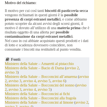
Motivo del richiamo:
Il motivo per cui così tanti
biscotti di pasticceria secca
vengono richiamati in questi giorni è la
possibile
presenza di corpi estranei metallici
, e come abbiamo
potuto scoprire da alcuni avvisi degli scorsi giorni, il
motivo è dovuto all’utilizzo di una
materia prima
che è
risultata oggetto di una allerta per
possibile
contaminazione da corpi estranei metallici
.
Nel caso in cui abbiate acquistato questi prodotti e i dati
di lotto e scadenza dovessero coincidere, non
consumate i biscotti ma restituiteli al punto vendita.
Fonti:
Ministero della Salute – Amaretti al pistacchio
Ministero della Salute – Bacio di Dama
(
avviso 2
,
avviso 3
)
Ministero della Salute – Bocconcini all’amarena
(
avviso
2
,
avviso 3
,
avviso 4
,
avviso 5
,
avviso 6
)
Ministero della Salute – Bocconcini del nonno
(
avviso
2
,
avviso 3
,
avviso 4
,
avviso 5
)
Ministero della Salute – Bocconcini ai fichi
Ministero della Salute – Bocconcini alla fragola
Ministero della Salute – Bocconcini al limone
(
avviso 2
,
avviso 3
,
avviso
4
)